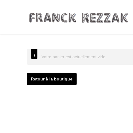
Votre panier est actuellement vide.
Retour à la boutique