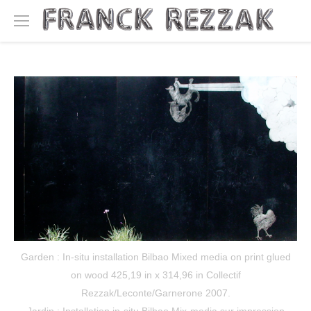
Garden : In-situ installation Bilbao Mixed media on print glued
on wood 425,19 in x 314,96 in Collectif
Rezzak/Leconte/Garnerone 2007.
Jardin : Installation in-situ Bilbao Mix-media sur impression