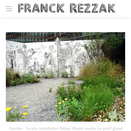
Garden : In-situ installation Bilbao Mixed media on print glued