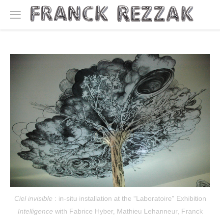
Ciel invisible
: in-situ installation at the “Laboratoire” Exhibition
Intelligence
with Fabrice Hyber, Mathieu Lehanneur, Franck