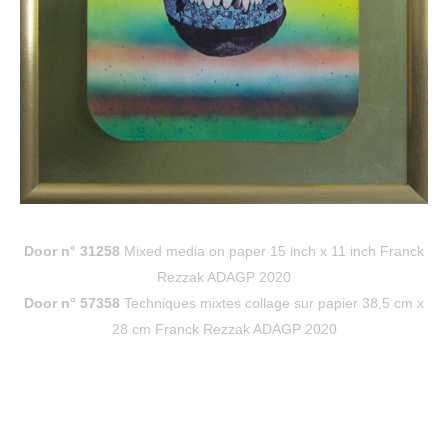
Door n° 31258
Mixed media on paper 15 inch x 11 inch Franck
Rezzak ADAGP 2020
Door n° 57358
Techniques mixtes collage sur papier 38,5 cm x
28 cm Franck Rezzak ADAGP 2020