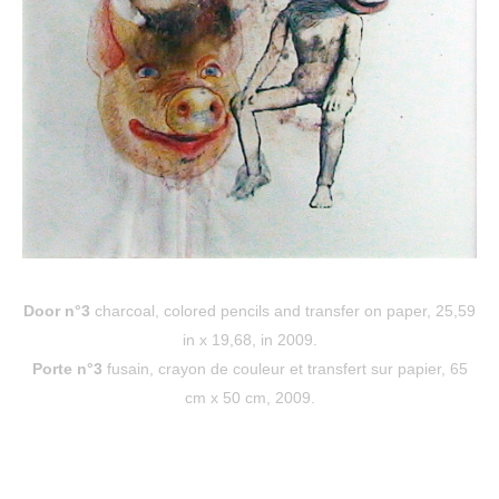
Door n°3
charcoal, colored pencils and transfer on paper, 25,59
in x 19,68, in 2009.
Porte n°3
fusain, crayon de couleur et transfert sur papier, 65
cm x 50 cm, 2009.