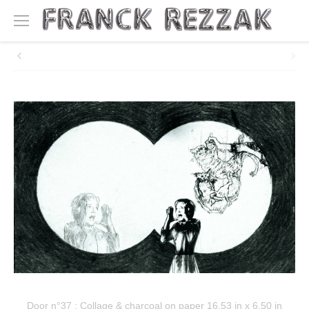
Door n°37 : Collage & charcoal on paper 16,53 in x 6,50 in