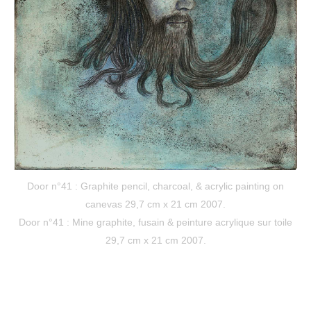
Door n°41 : Graphite pencil, charcoal, & acrylic painting on
canevas 29,7 cm x 21 cm 2007.
Door n°41 : Mine graphite, fusain & peinture acrylique sur toile
29,7 cm x 21 cm 2007.