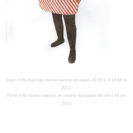
Door n°45 charcoal colored pencils on paper 25,59 in X 19,68 in
2013.
Porte n°45 fusain crayons de couleur sur papier 65 cm x 50 cm
2013