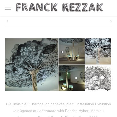
Ciel invisible : Charcoal on canevas in-situ installation Exhibition
Intelligence
at
Laboratoire
with Fabrice Hyber, Mathieu